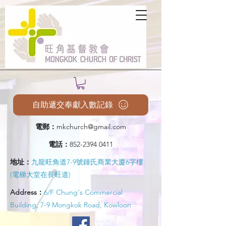
自助遞交奉獻入數記錄
電郵：
mkchurch@gmail.com
電話：
852-2394 0411
地址：
九龍旺角道7-9號鍾氏商業大廈6字樓
(電梯大堂在長旺道)
Address：
6/F Chung's Commercial
Building, 7-9 Mongkok Road, Kowloon