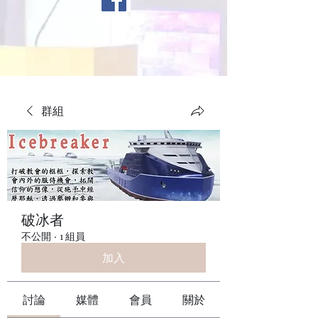
群組
破冰者
不公開
·
1 組員
加入
討論
媒體
會員
關於