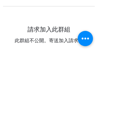
請求加入此群組
此群組不公開。寄送加入請求。
加入
關於
打破教會的框框，探索教會內外的服
侍機會，拓闊信仰的想像，從施多中
經歷耶穌。透過舉辦和參與侍奉，開
拓教會新方向。