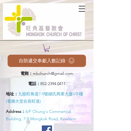
自助遞交奉獻入數記錄
電郵：
mkchurch@gmail.com
電話：
852-2394 0411
地址：
九龍旺角道7-9號鍾氏商業大廈6字樓
(電梯大堂在長旺道)
Address：
6/F Chung's Commercial
Building, 7-9 Mongkok Road, Kowloon