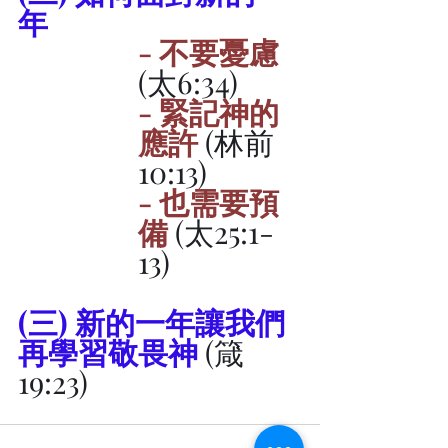
年
- 不要憂慮
(太6:34)
- 緊記神的
應許
(林前
10:13)
- 也需要預
備
(太25:1-
13)
(三) 新的一年讓我們
再學習敬畏神
(箴
19:23)