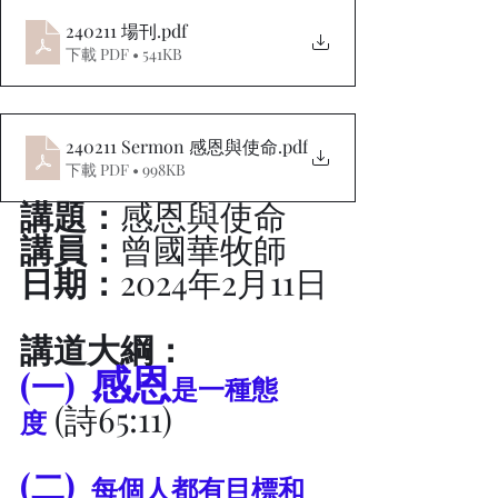
240211 場刊
.pdf
下載 PDF • 541KB
240211 Sermon 感恩與使命
.pdf
下載 PDF • 998KB
講題：
感恩與使命
講員：
曾國華牧師
日期：
2024年2月11日
講道大綱：
感恩
(一)  
是一種態
 (詩65:11)
度
(二)  
每個人都有目標和