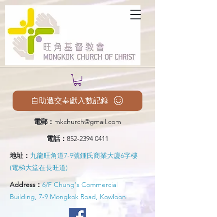
自助遞交奉獻入數記錄
電郵：
mkchurch@gmail.com
電話：
852-2394 0411
地址：
九龍旺角道7-9號鍾氏商業大廈6字樓
(電梯大堂在長旺道)
Address：
6/F Chung's Commercial
Building, 7-9 Mongkok Road, Kowloon