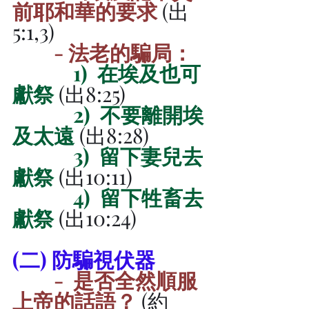
前耶和華的要求 
(出
5:1,3)
- 法老的騙局：
1)  在埃及也可
獻祭 
(出8:25)
2)  不要離開埃
及太遠
(出8:28)
3)  留下妻兒去
獻祭
 (出10:11)
4)  留下牲畜去
獻祭
 (出10:24)
(二) 防騙視伏器
-  是否全然順服
上帝的話語？
 (約