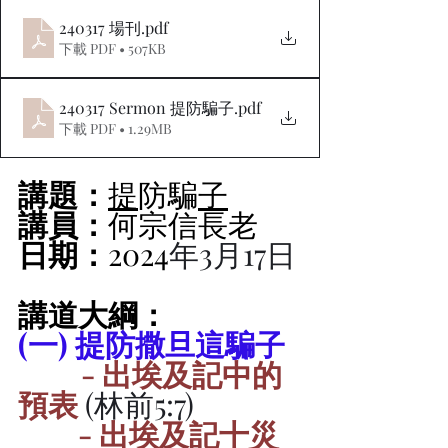
240317 場刊
.pdf
下載 PDF • 507KB
240317 Sermon 提防騙子
.pdf
下載 PDF • 1.29MB
講題：
提
防騙
子
講員：
何宗信長老
日期：
2024
年3月17日
講道大綱：
(一) 提防撒旦這騙子
         - 出埃及記中的
預表
 (林前5:7)
- 出埃及記十災