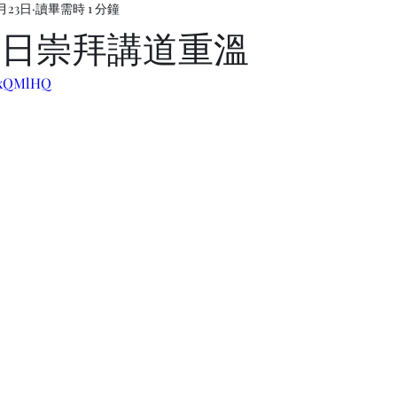
月23日
讀畢需時 1 分鐘
1 主日崇拜講道重溫
4KxQMlHQ