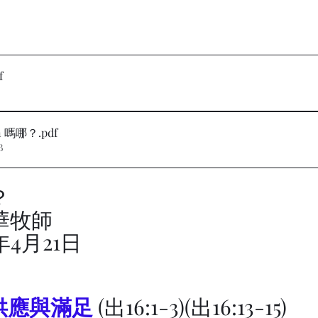
f
on 嗎哪？
.pdf
B
？
華牧師
4年4月21日
的供應與滿足
(出16:1-3)(出16:13-15)