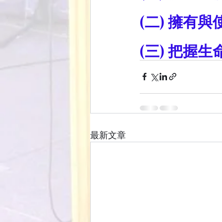
(二) 擁有
(三) 把握
最新文章