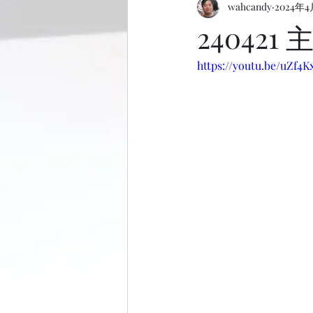
wahcandy
2024年4
24042
https://youtu.be/uZf