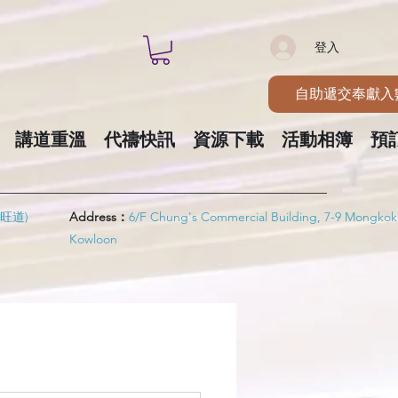
登入
自助遞交奉獻入
講道重溫
代禱快訊
資源下載
活動相簿
預
旺道)
Address：
6/F Chung's Commercial Building, 7-9 Mongkok
Kowloon