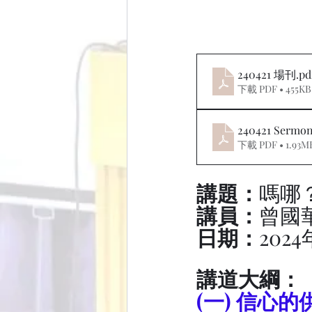
240421 場刊
.pd
下載 PDF • 455KB
240421 Serm
下載 PDF • 1.93M
講題：
嗎哪
講員：
曾國
日期：
202
講道大綱：
(一) 信心