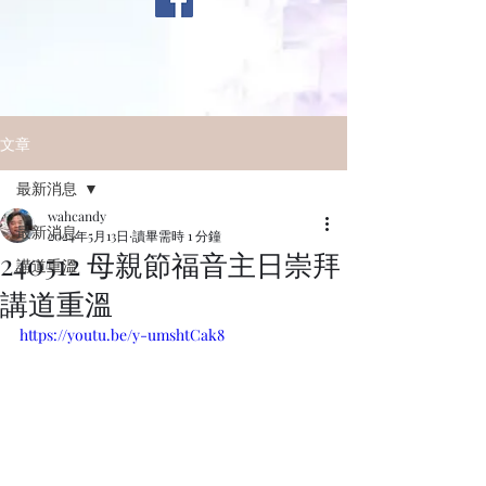
文章
最新消息
wahcandy
最新消息
2024年5月13日
讀畢需時 1 分鐘
240512 母親節福音主日崇拜
講道重溫
講道重溫
https://youtu.be/y-umshtCak8