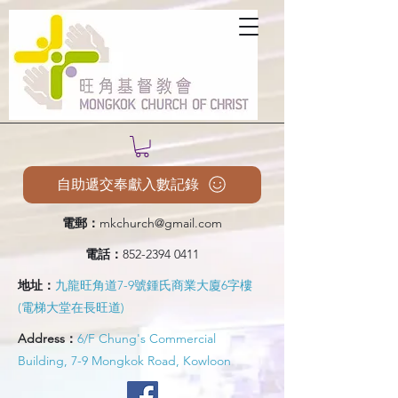
自助遞交奉獻入數記錄
電郵：
mkchurch@gmail.com
電話：
852-2394 0411
地址：
九龍旺角道7-9號鍾氏商業大廈6字樓
(電梯大堂在長旺道)
Address：
6/F Chung's Commercial
Building, 7-9 Mongkok Road, Kowloon