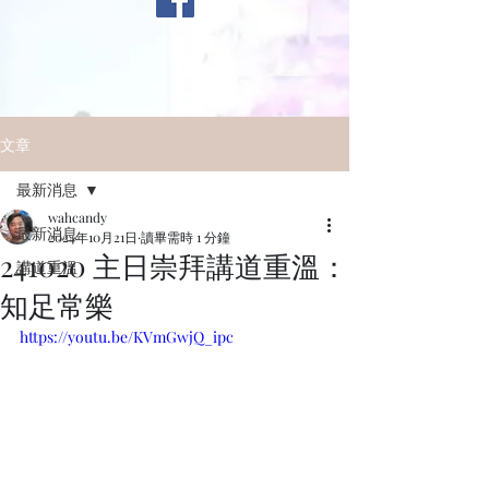
文章
最新消息
wahcandy
最新消息
2024年10月21日
讀畢需時 1 分鐘
241020 主日崇拜講道重溫：
講道重溫
知足常樂
https://youtu.be/KVmGwjQ_ipc