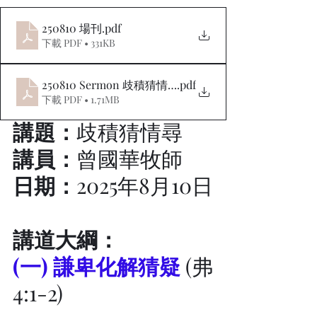
250810 場刊
.pdf
下載 PDF • 331KB
250810 Sermon 歧積猜情尋
.pdf
下載 PDF • 1.71MB
講題：
歧積猜情尋
講員：
曾國華牧師
日期：
2025年8月10日
講道大綱：
(一) 謙卑化解猜疑
 (弗
4:1-2)