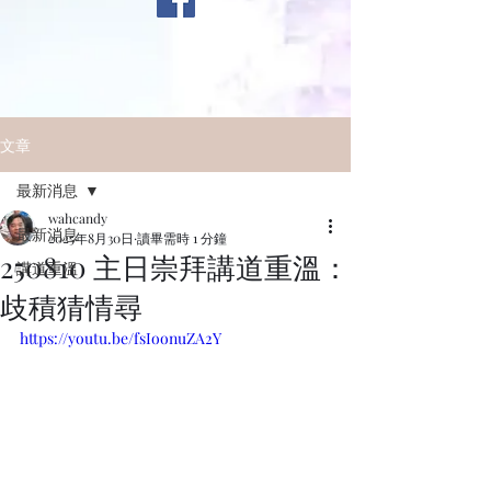
文章
最新消息
wahcandy
最新消息
2025年8月30日
讀畢需時 1 分鐘
250810 主日崇拜講道重溫：
講道重溫
歧積猜情尋
https://youtu.be/fsIoonuZA2Y