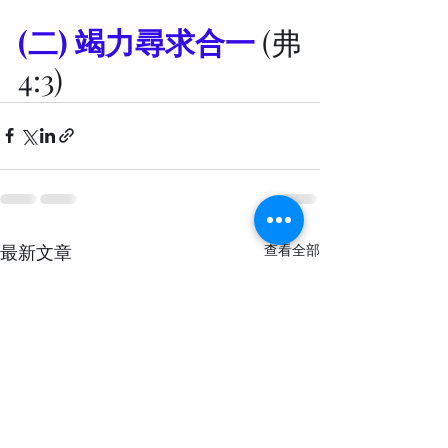
(二) 竭力尋求合一
 (弗
4:3)
最新文章
查看全部