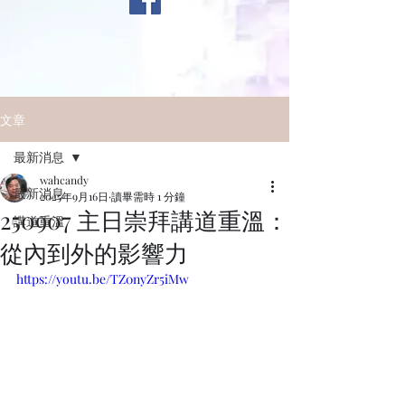
文章
最新消息
wahcandy
最新消息
2025年9月16日
讀畢需時 1 分鐘
250907 主日崇拜講道重溫：
講道重溫
從內到外的影響力
https://youtu.be/TZ0nyZr5iMw