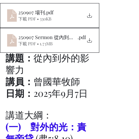
250907 場刊
.pdf
下載 PDF • 330KB
250907 Sermon 從內到外的影響力
.pdf
下載 PDF • 1.73MB
講題：
從內到外的影
響力
講員：
曾國華牧師
日期：
2025年9月7日
講道大綱：
(一) 	對外的光：責
無旁貸
 (弗5:8,10)