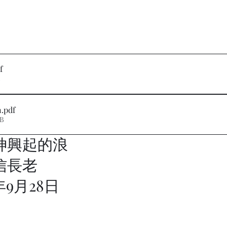
f
B
n
.pdf
MB
神興起的浪
信長老
5年9月28日