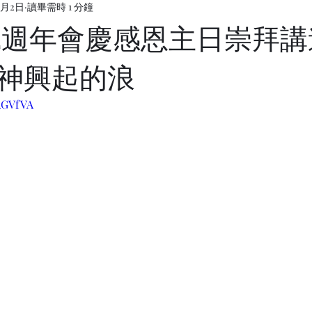
0月2日
讀畢需時 1 分鐘
8 42週年會慶感恩主日崇拜
神興起的浪
0AGVfVA