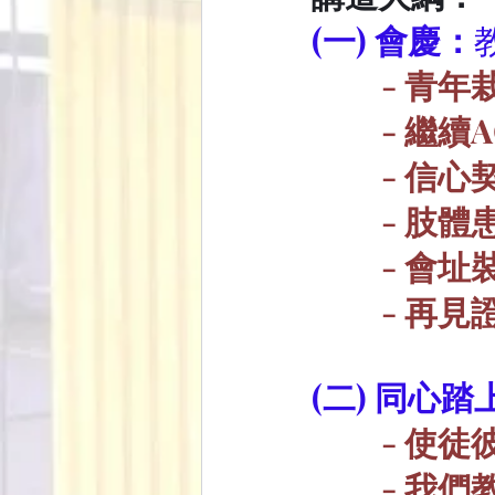
(一) 會慶：
        
- 繼續A
- 信心
- 肢
- 會址
- 再
(二) 同心
- 使
- 我