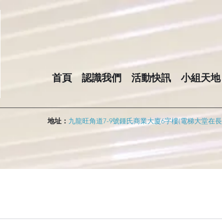
首頁
認識我們
活動快訊
小組天地
地址：
九龍旺角道7-9號鍾氏商業大廈6字樓(電梯大堂在長