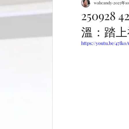
wahcandy
2025年1
25092
溫：踏上
https://youtu.be/47fk