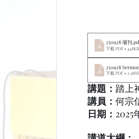
250928 場刊
.pd
下載 PDF • 448K
250928 Sermo
下載 PDF • 2.98
講題：
踏上
講員：
何宗
日期：
202
講道大綱：