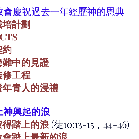
教會慶祝過去一年經歷神的恩典
 - 青年栽培計劃
CTS
契約
體患難中的見證
裝修工程
見證年青人的浸禮
踏上神興起的浪
徒彼得踏上的浪
 (徒10:13-15，44-46)
們教會踏上最新的浪