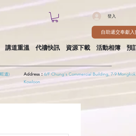
登入
自助遞交奉獻入
講道重溫
代禱快訊
資源下載
活動相簿
預
旺道)
Address：
6/F Chung's Commercial Building, 7-9 Mongkok
Kowloon