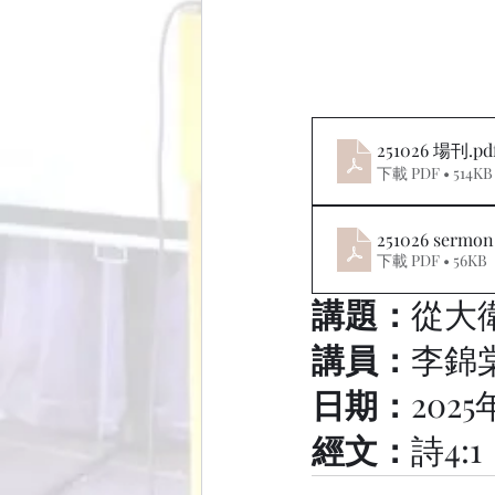
251026 場刊
.pd
下載 PDF • 514KB
251026 sermon
下載 PDF • 56KB
講題：
從大
講員：
李錦
日期：
2025
經文：
詩4:1