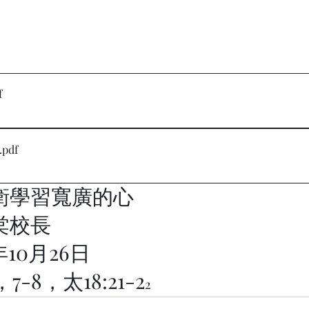
f
.pdf
衛學習寬廣的心
棠校長
年10月26日
，7-8，太18:21-2
2