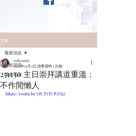
文章
最新消息
wahcandy
最新消息
2025年12月2日
讀畢需時 1 分鐘
251130 主日崇拜講道重溫：
講道重溫
不作閒懶人
https://youtu.be/yfCYVJUWZ5Q