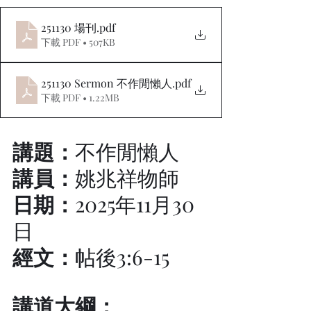
251130 場刊
.pdf
下載 PDF • 507KB
251130 Sermon 不作閒懶人
.pdf
下載 PDF • 1.22MB
講題：
不作閒懶人
講員：
姚兆祥物師
日期：
2025年11月30
日
經文：
帖後3:6-15
講道大綱：