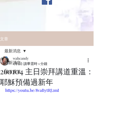
文章
最新消息
wahcandy
最新消息
1月5日
讀畢需時 1 分鐘
260104 主日崇拜講道重溫：
講道重溫
耶穌預備過新年
https://youtu.be/8vaBytRJ2mI