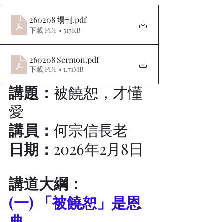
260208 場刊
.pdf
下載 PDF • 515KB
260208 Sermon
.pdf
下載 PDF • 1.71MB
講題：
被饒恕，才懂
愛
講員：
何宗信長老
日期：
2026年2月8日
講道大綱：
(一) 「被饒恕」是恩
典