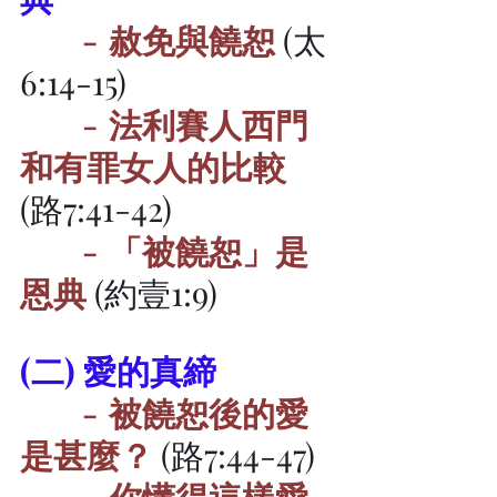
 -	赦免與饒恕
 (太
6:14-15)
 -	法利賽人西門
和有罪女人的比較
(路7:41-42)
-	「被饒恕」是
恩典
 (約壹1:9)
(二) 愛的真締
-	被饒恕後的愛
是甚麼？
 (路7:44-47)
-	你懂得這樣愛