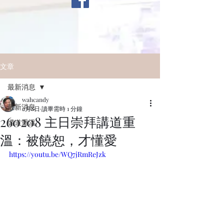
文章
最新消息
wahcandy
最新消息
2月8日
讀畢需時 1 分鐘
260208 主日崇拜講道重
講道重溫
溫：被饒恕，才懂愛
https://youtu.be/WQ7jRmReJzk