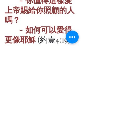
上帝賜給你照顧的人
嗎？
-	如何可以愛得
更像耶穌 
(約壹4:19)
最新文章
查看全部