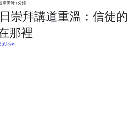
讀畢需時 1 分鐘
5 主日崇拜講道重溫：信徒
 在那裡
cZoU8sw