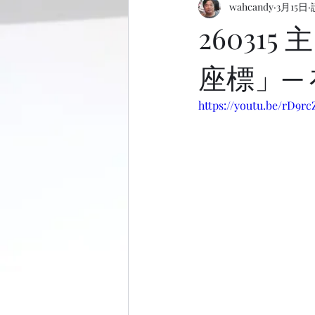
wahcandy
3月15日
26031
座標」─
https://youtu.be/rD9r