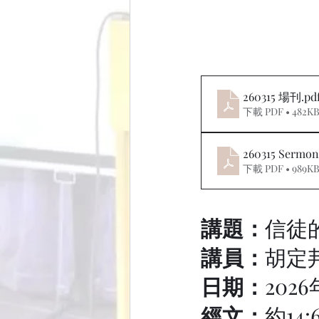
260315 場刊
.pd
下載 PDF • 482K
260315 Serm
下載 PDF • 989K
講題：
信徒
講員：
胡定
日期：
2026
經文：
約14: