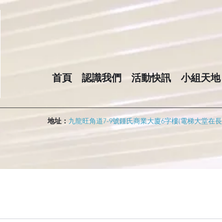
首頁
認識我們
活動快訊
小組天地
地址：
九龍旺角道7-9號鍾氏商業大廈6字樓(電梯大堂在長