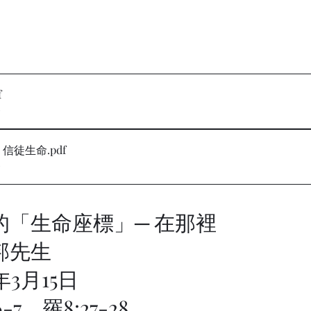
f
B
on 信徒生命
.pdf
B
的「生命座標」─ 在那裡
邦先生
年3月15日
6-7，羅8:27-28