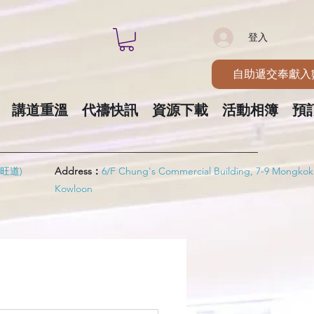
登入
自助遞交奉獻入
講道重溫
代禱快訊
資源下載
活動相簿
預
旺道)
Address：
6/F Chung's Commercial Building, 7-9 Mongkok
Kowloon