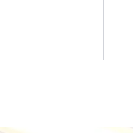
260726 主日崇拜講道重溫：上
26
帝眼中的你
好屬