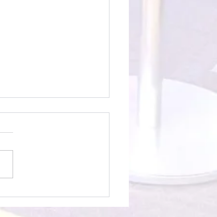
0719 主日崇拜講道重溫：立
靈的根基