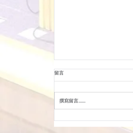
留言
撰寫留言......
260802 主日崇拜講道重溫：
與聖靈同行的日常