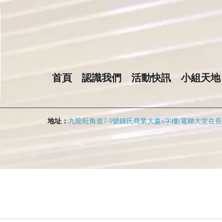
首頁
認識我們
活動快訊
小組天地
地址：
九龍旺角道7-9號鍾氏商業大廈6字樓(電梯大堂在長