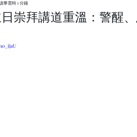
讀畢需時 1 分鐘
29 主日崇拜講道重溫：警醒
m0_ijaU