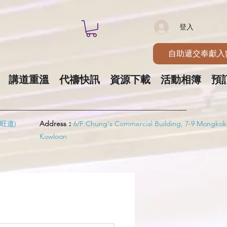
登入
自助遞交奉獻入
講道重溫
代禱快訊
資源下載
活動相簿
預
旺道)
Address：
6/F Chung's Commercial Building, 7-9 Mongkok
Kowloon