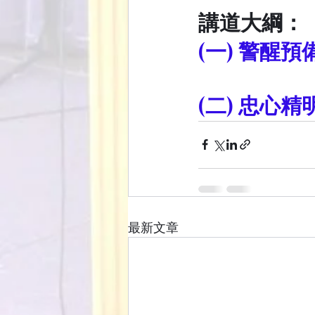
講道大綱：
(一) 警醒預
(二) 忠心精
最新文章