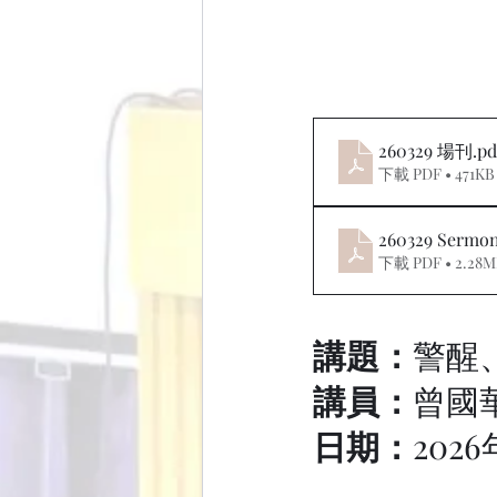
260329 場刊
.pd
下載 PDF • 471KB
260329 Se
下載 PDF • 2.28
講題：
警醒
講員：
曾國
日期：
202