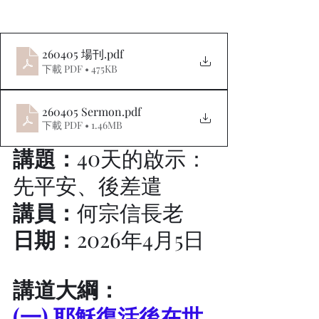
260405 場刊
.pdf
下載 PDF • 475KB
260405 Sermon
.pdf
下載 PDF • 1.46MB
講題：
40天的啟示：
先平安、後差遣
講員：
何宗信長老
日期：
2026年4月5日
講道大綱：
(一) 耶穌復活後在世