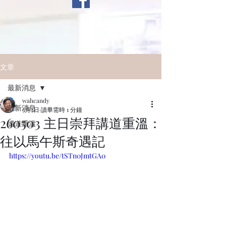
文章
最新消息
wahcandy
最新消息
5月3日
讀畢需時 1 分鐘
260503 主日崇拜講道重溫：
講道重溫
往以馬午斯奇遇記
https://youtu.be/tSTn0JmtGA0