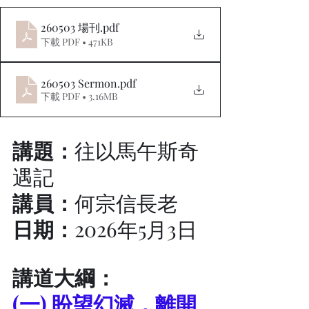
260503 場刊
.pdf
下載 PDF • 471KB
260503 Sermon
.pdf
下載 PDF • 3.16MB
講題：
往以馬午斯奇
遇記
講員：
何宗信長老
日期：
2026年5月3日
講道大綱：
(一) 盼望幻滅，離開