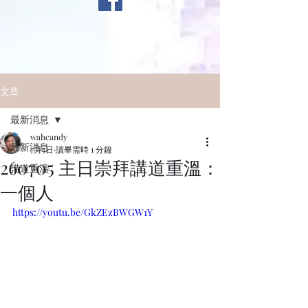
文章
最新消息
wahcandy
最新消息
7月5日
讀畢需時 1 分鐘
260705 主日崇拜講道重溫：
講道重溫
一個人
https://youtu.be/GkZEzBWGW1Y